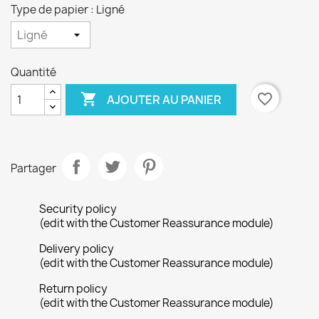
Type de papier : Ligné
Quantité

favorite_border
AJOUTER AU PANIER
Partager
Security policy
(edit with the Customer Reassurance module)
Delivery policy
×
(edit with the Customer Reassurance module)
Créer une liste d'envies
Return policy
(edit with the Customer Reassurance module)
Nom de la liste d'envies