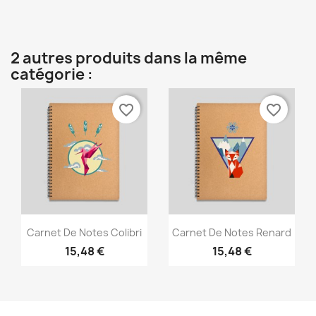
2 autres produits dans la même
catégorie :
favorite_border
favorite_border
Aperçu rapide
Aperçu rapide


Carnet De Notes Colibri
Carnet De Notes Renard
15,48 €
15,48 €