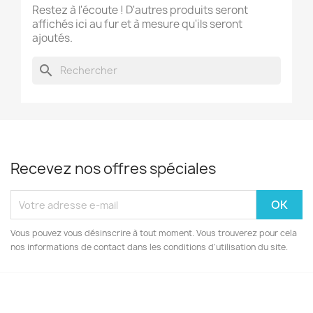
×
Restez à l'écoute ! D'autres produits seront
Créer une liste d'envies
affichés ici au fur et à mesure qu'ils seront
ajoutés.
Nom de la liste d'envies
search
Annuler
Créer une liste d'envies
Recevez nos offres spéciales
Vous pouvez vous désinscrire à tout moment. Vous trouverez pour cela
nos informations de contact dans les conditions d'utilisation du site.